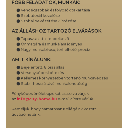
FŐBB FELADATOK, MUNKÁK:
Vendégszobák és folyosók takarítása
Szobatextil kezelése
Szobai bekészítések intézése
AZ ÁLLÁSHOZ TARTOZÓ ELVÁRÁSOK:
Tapasztalattal rendelkező
Önmagára és munkájára igényes
Nagy munkabírású, terhelhető, precíz
AMIT KÍNÁLUNK:
Bejelentett, 8 órás állás
Versenyképes bérezés
Kellemes környezetben történő munkavégzés
Stabil, hosszú távú munkalehetőség
Fényképes önéletrajzokat csatolva várjuk
az
info@city-home.hu
e-mail címre várjuk.
Reméljük, hogy hamarosan Kollégáink között
üdvözölhetünk!