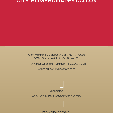
CITY-HOMEBUDAPEST.CO.UK
City Home Budapest Apartment house
1074 Budapest Hársfa Street 51.
NTAK registration number: EG20017925
Created by: Weblenyomat
Reception:
+36-1-789-9749;
+36-30-538-5638
info@city-home.hu