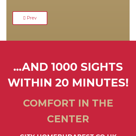
Previous article: Éjszakás Recepciós
Prev
...AND 1000 SIGHTS
WITHIN 20 MINUTES!
COMFORT IN THE
CENTER